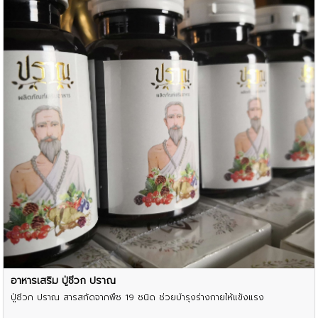
อาหารเสริม ปู่ชีวก ปราณ
ปู่ชีวก ปราณ สารสกัดจากพืช 19 ชนิด ช่วยบำรุงร่างกายให้แข็งแรง