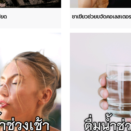
ียด
ชาเขียวช่วยขจัดคอเลสเตอ