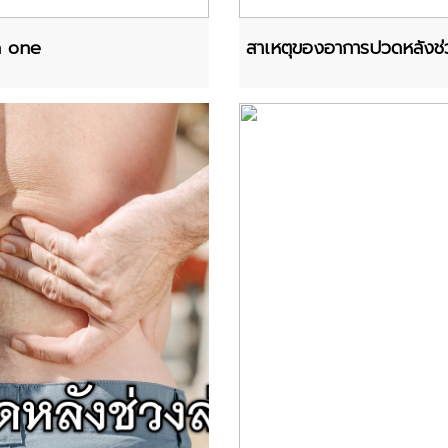
n one
สาเหตุของอาการปวดหลังช่