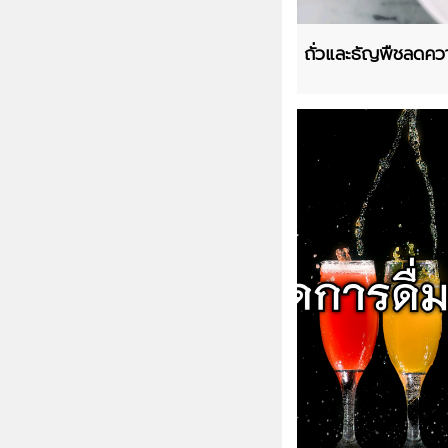
ถั่วและธัญพืชลดควา