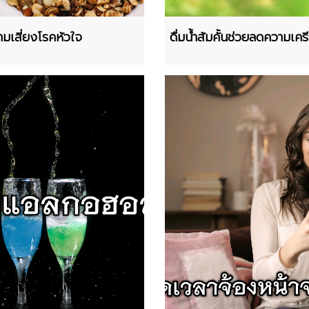
มเสี่ยงโรคหัวใจ
ดื่มน้ำส้มคั้นช่วยลดความเคร