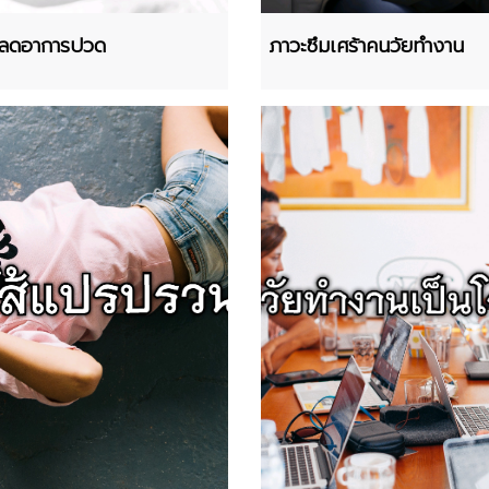
วยลดอาการปวด
ภาวะซึมเศร้าคนวัยทำงาน