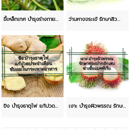
ขี้เหล็กเทศ บำรุงร่างกาย
ว่านหางจระเข้ รักษาสิว
แก้ปวดกระเพาะ
ช่วยสมานแผล
ขิง บำรุงธาตุไฟ แก้ปวด
เงาะ บำรุงผิวพรรณ รักษา
ประจำเดือน
ช่องปากอักเสบ