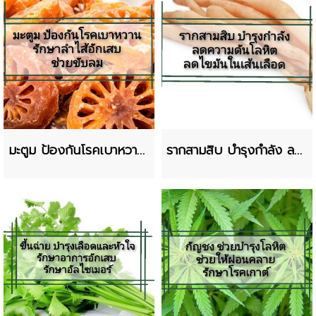
มะตูม ป้องกันโรคเบาหวาน
รากสามสิบ บำรุงกำลัง ลด
ช่วยขับลม
ความดันโลหิต