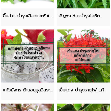
ขึ้นฉ่าย บำรุงเลือดและหัวใจ
กัญชง ช่วยบำรุงโลหิต
รักษาอัลไซเมอร์
รักษาโรคเกาต์
แก้วมังกร ต้านอนุมูลอิสระ
เข็มแดง บำรุงธาตุไฟ แก้ตา
ป้องกันโรคหัวใจ
พิการ