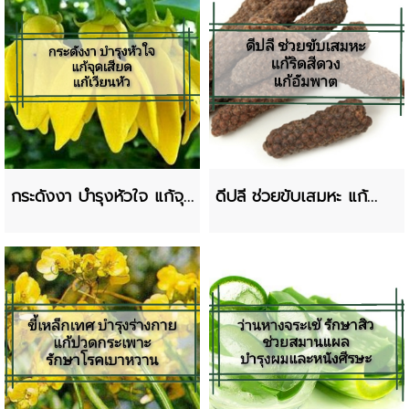
กระดังงา บำรุงหัวใจ แก้จุก
ดีปลี ช่วยขับเสมหะ แก้
เสียด
ริดสีดวง