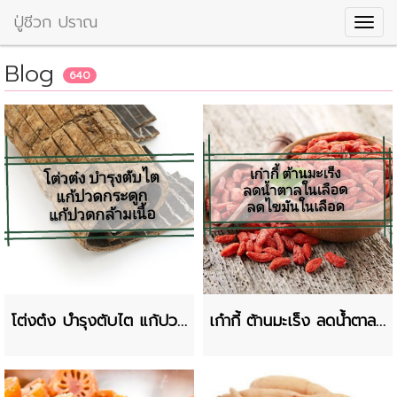
ปู่ชีวก ปราณ
Blog
640
โต่งต๋ง บำรุงตับไต แก้ปวด
เก๋ากี้ ต้านมะเร็ง ลดน้ำตาล
กระดูก
ในเลือด