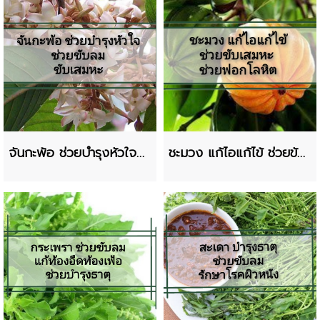
จันกะพ้อ ช่วยบำรุงหัวใจ
ชะมวง แก้ไอแก้ไข้ ช่วยขับ
ขับลม
เสมหะ