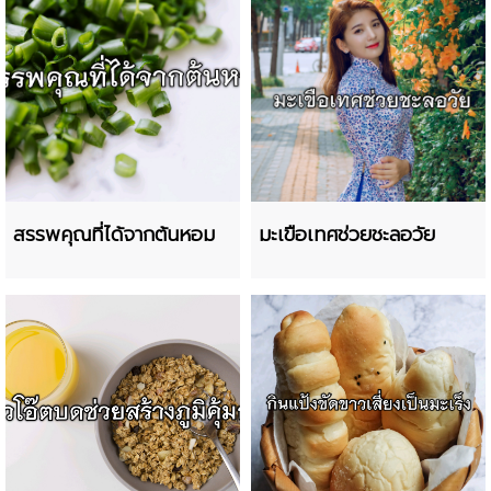
สรรพคุณที่ได้จากต้นหอม
มะเขือเทศช่วยชะลอวัย