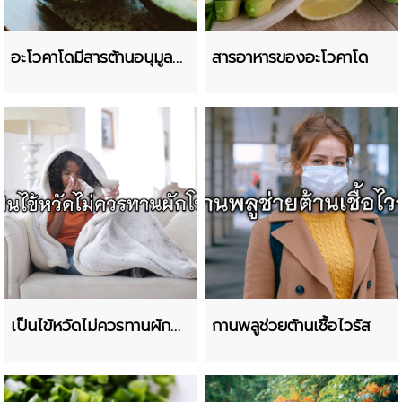
อะโวคาโดมีสารต้านอนุมูล
สารอาหารของอะโวคาโด
อิสระ
เป็นไข้หวัดไม่ควรทานผัก
กานพลูช่วยต้านเชื้อไวรัส
โขม