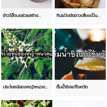
ข้าวโอ๊ตบดช่วยสร้าง
กินแป้งขัดขาวเสี่ยงเป็น
ภูมิคุ้มกัน
มะเร็ง
ประโยชน์ของหญ้าหนวด
ดื่มน้ำขิงแก้ไขหวัด
แมว