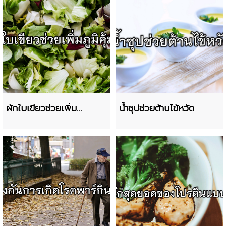
ผักใบเขียวช่วยเพิ่ม
น้ำซุปช่วยต้านไข้หวัด
ภูมิคุ้มกัน