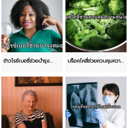
ข้าวไรซ์เบอรี่ช่วยบำรุง
บร็อคโคลี่ช่วยควบคุมความ
สมอง
ดันโลหิต