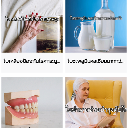
ใบเหลียงป้องกันโรคกระดูก
ใบชะพลูมีแคลเซียมมากกว่า
พรุน
นมวัว