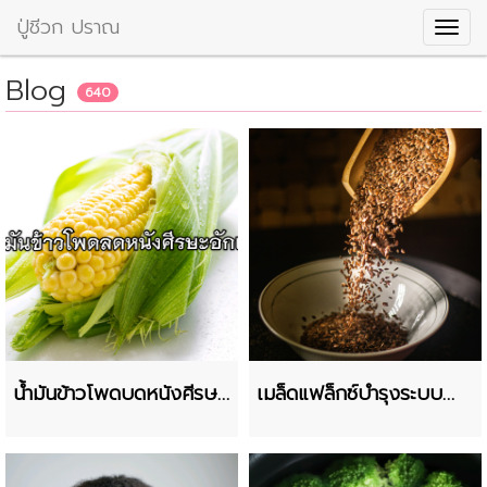
ปู่ชีวก ปราณ
Blog
640
น้ำมันข้าวโพดบดหนังศีรษะ
เมล็ดแฟล็กซ์บำรุงระบบ
อักเสบ
ประสาทและสมอง