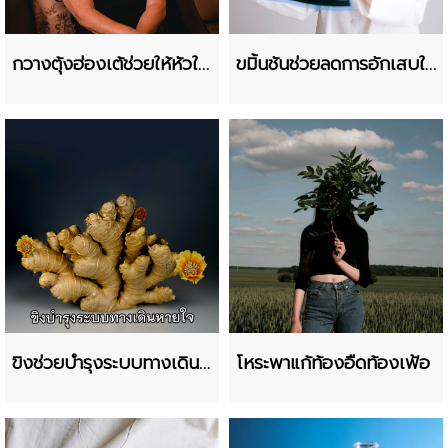
กวางตุ้งฮ่องเต้ช่วยให้หัวใจ
ขมิ้นชันช่วยลดการอักเสบใน
แข็งแรง
ปอด
ขิงช่วยบำรุงระบบทางเดิน
โหระพาแก้ท้องอืดท้องเฟ้อ
หายใจ