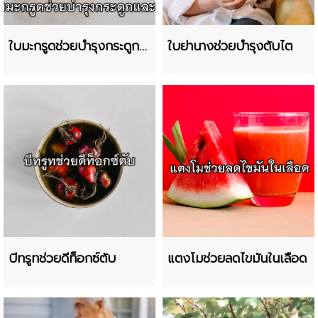
ใบมะกรูดช่วยบำรุงกระดูก
ใบย่านางช่วยบำรุงตับไต
และฟัน
บีทรูทช่วยดีท็อกซ์ตับ
แตงโมช่วยลดไขมันในเลือด