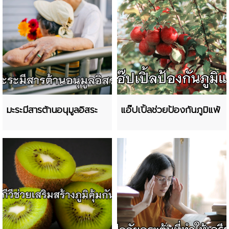
มะระมีสารต้านอนุมูลอิสระ
แอ๊ปเปิ้ลช่วยป้องกันภูมิแพ้